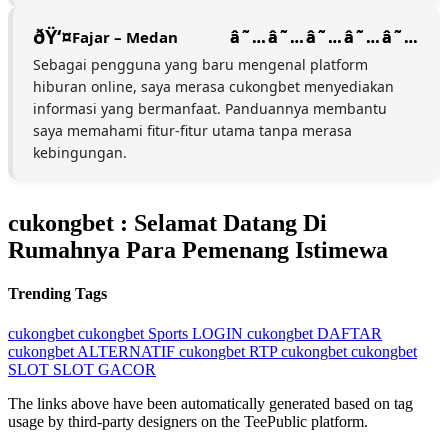
Fajar – Medan
Sebagai pengguna yang baru mengenal platform
hiburan online, saya merasa cukongbet menyediakan
informasi yang bermanfaat. Panduannya membantu
saya memahami fitur-fitur utama tanpa merasa
kebingungan.
cukongbet : Selamat Datang Di
Rumahnya Para Pemenang Istimewa
Trending Tags
cukongbet
cukongbet Sports
LOGIN cukongbet
DAFTAR
cukongbet
ALTERNATIF cukongbet
RTP cukongbet
cukongbet
SLOT
SLOT GACOR
The links above have been automatically generated based on tag
usage by third-party designers on the TeePublic platform.