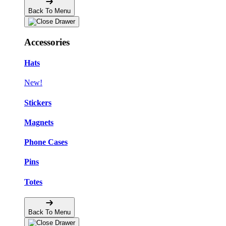
Back To Menu
Accessories
Hats
New!
Stickers
Magnets
Phone Cases
Pins
Totes
Back To Menu