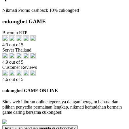
Nikmati
Promo
cashback 10%
cukongbet!
cukongbet GAME
Bocoran RTP
4.9 out of 5
Server Thailand
4.9 out of 5
Customer Reviews
4.6 out of 5
cukongbet GAME ONLINE
Situs web hiburan online tepercaya dengan beragam bahasa dan
pilihan penyedia permainan lengkap, nikmati kemudahan bermain
game daring bersama cukongbet!
Apa tujuan panduan pemula di cukongbet?