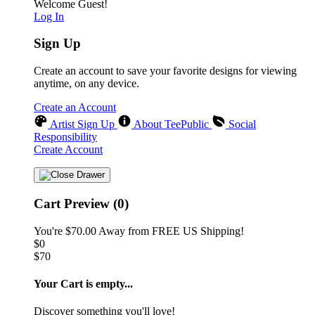
Welcome Guest!
Log In
Sign Up
Create an account to save your favorite designs for viewing
anytime, on any device.
Create an Account
Artist Sign Up
About TeePublic
Social
Responsibility
Create Account
Cart Preview (0)
You're
$70.00
Away from
FREE US Shipping!
$0
$70
Your Cart is empty...
Discover something you'll love!