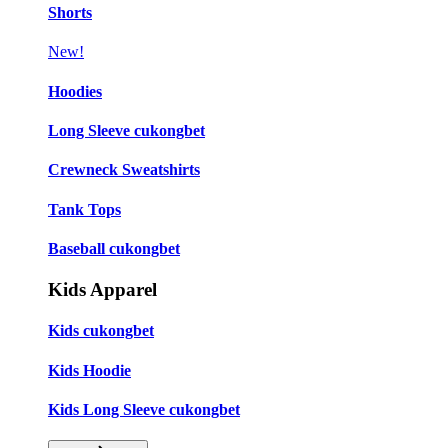
Shorts
New!
Hoodies
Long Sleeve cukongbet
Crewneck Sweatshirts
Tank Tops
Baseball cukongbet
Kids Apparel
Kids cukongbet
Kids Hoodie
Kids Long Sleeve cukongbet