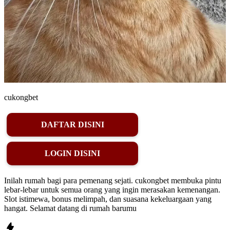
cukongbet
DAFTAR DISINI
LOGIN DISINI
Inilah rumah bagi para pemenang sejati. cukongbet membuka pintu
lebar-lebar untuk semua orang yang ingin merasakan kemenangan.
Slot istimewa, bonus melimpah, dan suasana kekeluargaan yang
hangat. Selamat datang di rumah barumu