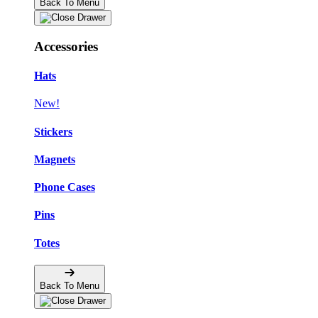
Back To Menu
Accessories
Hats
New!
Stickers
Magnets
Phone Cases
Pins
Totes
Back To Menu