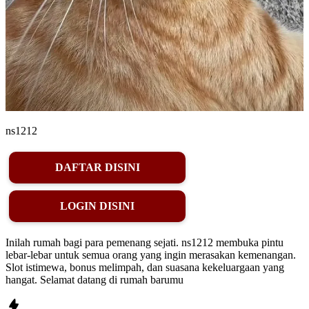
ns1212
DAFTAR DISINI
LOGIN DISINI
Inilah rumah bagi para pemenang sejati. ns1212 membuka pintu
lebar-lebar untuk semua orang yang ingin merasakan kemenangan.
Slot istimewa, bonus melimpah, dan suasana kekeluargaan yang
hangat. Selamat datang di rumah barumu