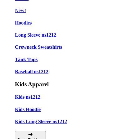
New!
Hoodies
Long Sleeve ns1212
Crewneck Sweatshirts
Tank Tops
Baseball ns1212
Kids Apparel
Kids ns1212
Kids Hoodie
Kids Long Sleeve ns1212