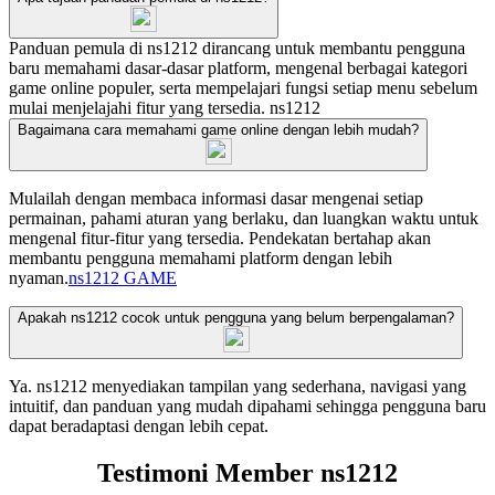
Panduan pemula di ns1212 dirancang untuk membantu pengguna
baru memahami dasar-dasar platform, mengenal berbagai kategori
game online populer, serta mempelajari fungsi setiap menu sebelum
mulai menjelajahi fitur yang tersedia.
ns1212
Bagaimana cara memahami game online dengan lebih mudah?
Mulailah dengan membaca informasi dasar mengenai setiap
permainan, pahami aturan yang berlaku, dan luangkan waktu untuk
mengenal fitur-fitur yang tersedia. Pendekatan bertahap akan
membantu pengguna memahami platform dengan lebih
nyaman.
ns1212 GAME
Apakah ns1212 cocok untuk pengguna yang belum berpengalaman?
Ya. ns1212 menyediakan tampilan yang sederhana, navigasi yang
intuitif, dan panduan yang mudah dipahami sehingga pengguna baru
dapat beradaptasi dengan lebih cepat.
Testimoni Member ns1212