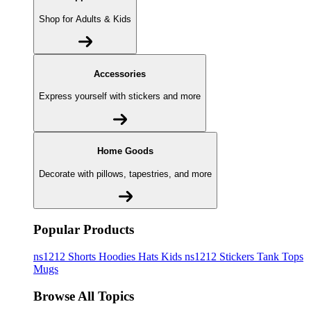
Shop for Adults & Kids
Accessories
Express yourself with stickers and more
Home Goods
Decorate with pillows, tapestries, and more
Popular Products
ns1212
Shorts
Hoodies
Hats
Kids ns1212
Stickers
Tank Tops
Mugs
Browse All Topics