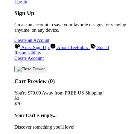
Log In
Sign Up
Create an account to save your favorite designs for viewing
anytime, on any device.
Create an Account
Artist Sign Up
About TeePublic
Social
Responsibility
Create Account
Cart Preview (0)
You're
$70.00
Away from
FREE US Shipping!
$0
$70
Your Cart is empty...
Discover something you'll love!