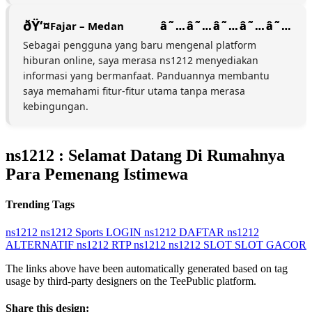
Fajar – Medan
Sebagai pengguna yang baru mengenal platform
hiburan online, saya merasa ns1212 menyediakan
informasi yang bermanfaat. Panduannya membantu
saya memahami fitur-fitur utama tanpa merasa
kebingungan.
ns1212 : Selamat Datang Di Rumahnya
Para Pemenang Istimewa
Trending Tags
ns1212
ns1212 Sports
LOGIN ns1212
DAFTAR ns1212
ALTERNATIF ns1212
RTP ns1212
ns1212 SLOT
SLOT GACOR
The links above have been automatically generated based on tag
usage by third-party designers on the TeePublic platform.
Share this design: