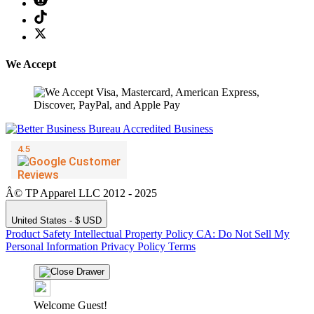
We Accept
Â© TP Apparel LLC 2012 - 2025
United States - $ USD
Product Safety
Intellectual Property Policy
CA: Do Not Sell My
Personal Information
Privacy Policy
Terms
Welcome Guest!