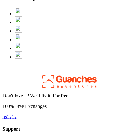
Don't love it? We'll fix it. For free.
100% Free Exchanges.
ns1212
Support