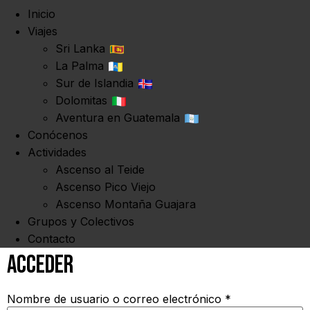
Inicio
Viajes
Sri Lanka
La Palma
Sur de Islandia
Dolomitas
Aventura en Guatemala
Conócenos
Actividades
Ascenso al Teide
Ascenso Pico Viejo
Ascenso Montaña Guajara
Grupos y Colectivos
Contacto
Acceder
Obligatorio
Nombre de usuario o correo electrónico
*