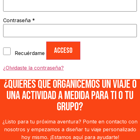
Obligatorio
Contraseña
*
Acceso
Recuérdame
¿Olvidaste la contraseña?
¿QUIERES QUE ORGANICEMOS UN VIAJE O
UNA ACTIVIDAD A MEDIDA PARA TI O TU
GRUPO?
¿Listo para tu próxima aventura? Ponte en contacto con
nosotros y empezamos a diseñar tu viaje personalizado
hoy mismo. ¡Estamos aquí para ayudarte!