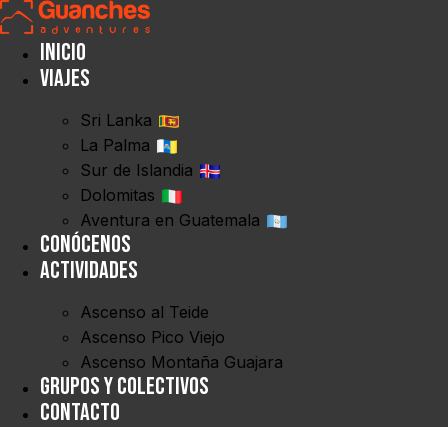
Inicio
Viajes
Sri Lanka
La Palma
Sur de Islandia
Dolomitas
Aventura en Guatemala
Conócenos
Actividades
Ascenso al Teide
Ascenso Pico Viejo
Ascenso Montaña Guajara
Grupos y Colectivos
Contacto