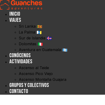
Inicio
Viajes
Sri Lanka
La Palma
Sur de Islandia
Dolomitas
Aventura en Guatemala
Conócenos
Actividades
Ascenso al Teide
Ascenso Pico Viejo
Ascenso Montaña Guajara
Grupos y Colectivos
Contacto