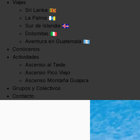
Viajes
Sri Lanka
La Palma
Sur de Islandia
Dolomitas
Aventura en Guatemala
Conócenos
Actividades
Ascenso al Teide
Ascenso Pico Viejo
Ascenso Montaña Guajara
Grupos y Colectivos
Contacto