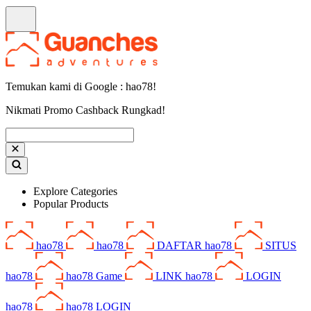
Supported by
slot
Temukan kami di Google : hao78!
Nikmati Promo Cashback Rungkad!
Explore Categories
Popular Products
hao78
hao78
DAFTAR hao78
SITUS
hao78
hao78 Game
LINK hao78
LOGIN
hao78
hao78 LOGIN