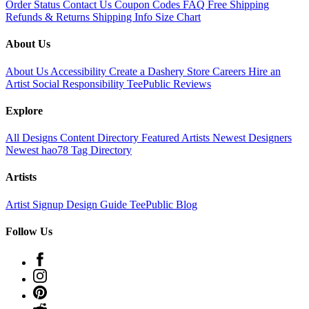
Order Status
Contact Us
Coupon Codes
FAQ
Free Shipping
Refunds & Returns
Shipping Info
Size Chart
About Us
About Us
Accessibility
Create a Dashery Store
Careers
Hire an
Artist
Social Responsibility
TeePublic Reviews
Explore
All Designs
Content Directory
Featured Artists
Newest Designers
Newest hao78
Tag Directory
Artists
Artist Signup
Design Guide
TeePublic Blog
Follow Us