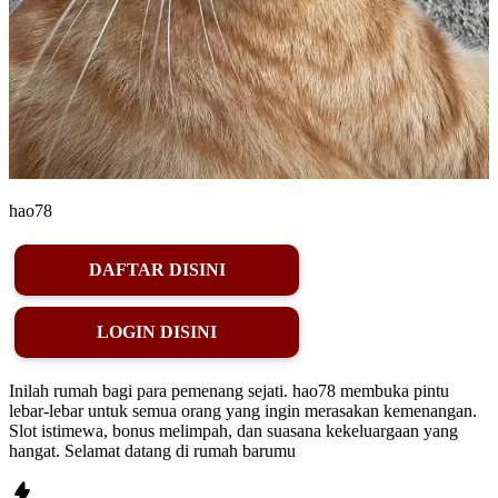
hao78
DAFTAR DISINI
LOGIN DISINI
Inilah rumah bagi para pemenang sejati. hao78 membuka pintu
lebar-lebar untuk semua orang yang ingin merasakan kemenangan.
Slot istimewa, bonus melimpah, dan suasana kekeluargaan yang
hangat. Selamat datang di rumah barumu