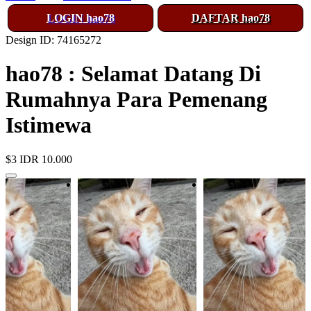
LOGIN hao78
DAFTAR hao78
Design ID: 74165272
hao78 : Selamat Datang Di
Rumahnya Para Pemenang
Istimewa
$3
IDR 10.000