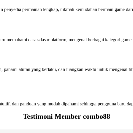
ihan penyedia permainan lengkap, nikmati kemudahan bermain game da
memahami dasar-dasar platform, mengenal berbagai kategori game onl
, pahami aturan yang berlaku, dan luangkan waktu untuk mengenal fit
tuitif, dan panduan yang mudah dipahami sehingga pengguna baru dapa
Testimoni Member combo88