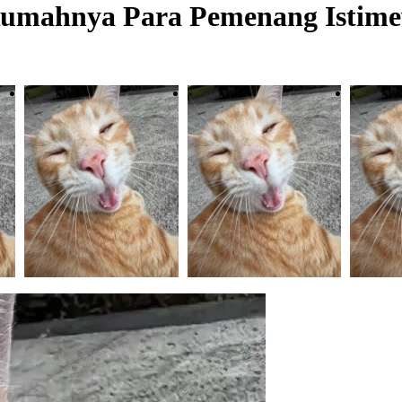
Rumahnya Para Pemenang Istim