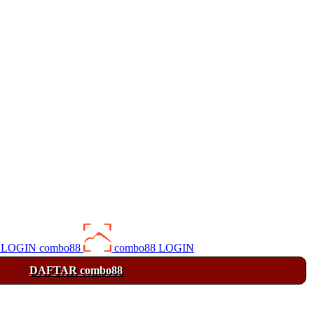
LOGIN combo88
combo88 LOGIN
DAFTAR combo88