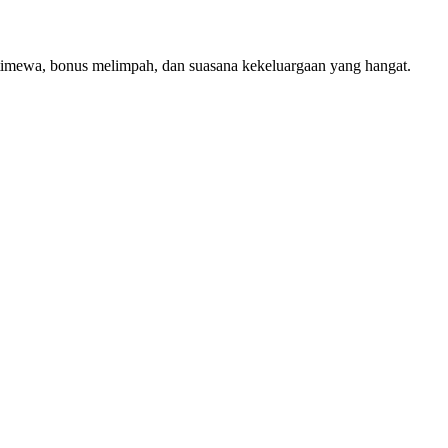
stimewa, bonus melimpah, dan suasana kekeluargaan yang hangat.