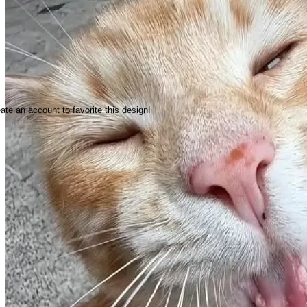
ate an account to favorite this design!