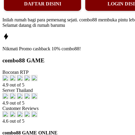
DAFTAR DISINI
LOGIN DISI
Inilah rumah bagi para pemenang sejati. combo88 membuka pintu leb
Selamat datang di rumah barumu
Nikmati
Promo
cashback 10%
combo88!
combo88 GAME
Bocoran RTP
4.9 out of 5
Server Thailand
4.9 out of 5
Customer Reviews
4.6 out of 5
combo88 GAME ONLINE