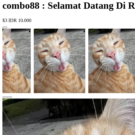
combo88 : Selamat Datang Di 
$3
IDR 10.000